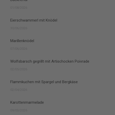
01/08/2026
Eierschwammerl mit Knödel
30/06/2026
Marillenknödel
07/06/2026
Wolfsbarsch gegrillt mit Artischocken Poivrade
02/05/2026
Flammkuchen mit Spargel und Bergkäse
02/04/2026
Karottenmarmelade
09/03/2026