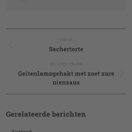
Post
VORIGE
navigation
Sachertorte
Vorig
bericht
VOLGENDE PAGINA
Geitenlamsgehakt met zoet zure
Volgende
uiensaus
pagina
Gerelateerde berichten
Backhendl