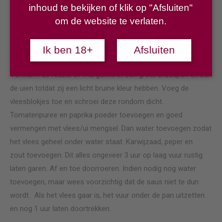
inhoud te bekijken of klik op "Afsluiten"
peper / zout
om de website te verlaten.
Bereidingswijze:
Snij de riblappen in blokjes van ongeveer 3cm. Uien
Ik ben 18+
Afsluiten
schoonmaken en in kleine blokjes snijden.
Verwarm de reuzel of margarine in een grote braadpan en bak
de uien totdat zij een licht bruine kleur hebben. Voeg de
vleesblokjes toe en schroei deze rondom dicht.
Tomatenpuree en paprika poeder toevoegen en goed
vermengen met vlees/ui mengsel. Dan water toevoegen zodat
het vlees geheel onder water staat. Karwijzaad, peper en
zout toevoegen. Dit alles ongeveer 3 uur op laag vuur rustig
laten garen. Af en toe doorroeren. Indien nodig nog water
toevoegen, maar wees voorzichtig dat de saus niet te dun
wordt. Als het vlees gaar is, het vuur onder de pan uitzetten
en nog 1 uur laten doortrekken.