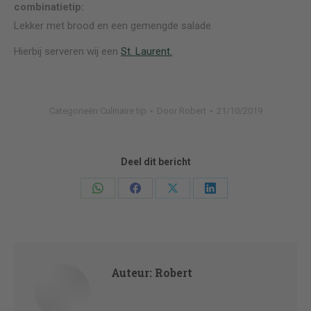
combinatietip:
Lekker met brood en een gemengde salade.
Hierbij serveren wij een
St. Laurent.
Categorieën
Culinaire tip
Door
Robert
21/10/2019
Deel dit bericht
Deel
Deel
Deel
Deel
knoppen
knoppen
knoppen
knoppen
Auteur:
Robert