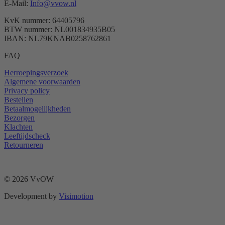
E-Mail:
Info@vvow.nl
KvK nummer: 64405796
BTW nummer: NL001834935B05
IBAN: NL79KNAB0258762861
FAQ
Herroepingsverzoek
Algemene voorwaarden
Privacy policy
Bestellen
Betaalmogelijkheden
Bezorgen
Klachten
Leeftijdscheck
Retourneren
© 2026 VvOW
Development by
Visimotion
t