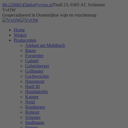
Skip
06-22068145
info@vvow.nl
Thull 23, 6365 AC Schinnen
to
Facebook
Instagram
X
VvOW
content
page
page
page
Gespecialiseerd in Oostenrijkse wijn en vruchtensap
opens
opens
opens
in
in
in
Home
new
new
new
Winkel
window
window
window
Producenten
Alphart am Muhlbach
Bauer
Forstreiter
Gabriel
Gebetsberger
Grillmaier
Gschweicher
Hausgnost
Hartl III
Hundsdorfer
Kapper
Netzl
Reinberger
Reiterer
Schuster
Stadlmann
Steiner