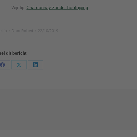
Wijntip:
Chardonnay zonder houtrijping
e tip
Door
Robert
22/10/2019
el dit bericht
Deel
Deel
Deel
en
knoppen
knoppen
knoppen