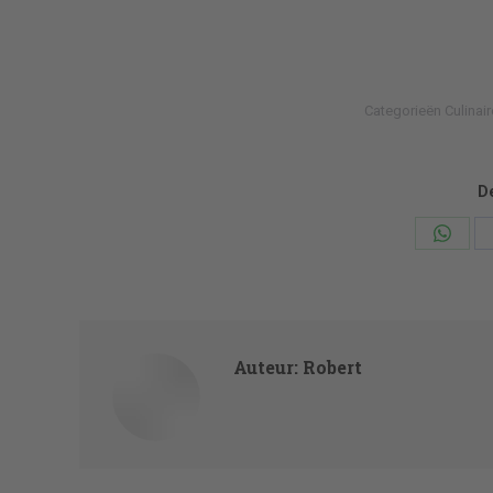
Categorieën
Culinair
De
Deel
knopp
Auteur:
Robert