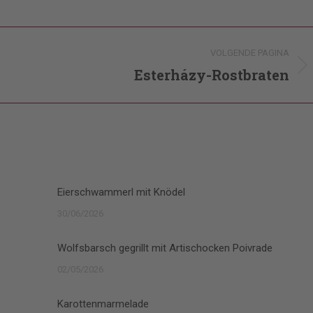
VOLGENDE PAGINA
Esterházy-Rostbraten
Volgende
pagina
Eierschwammerl mit Knödel
30/06/2026
Wolfsbarsch gegrillt mit Artischocken Poivrade
02/05/2026
Karottenmarmelade