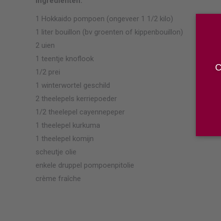
Ingrediënten:
1 Hokkaido pompoen (ongeveer 1 1/2 kilo)
1 liter bouillon (bv groenten of kippenbouillon)
2 uien
1 teentje knoflook
C
1/2 prei
1 winterwortel geschild
2 theelepels kerriepoeder
1/2 theelepel cayennepeper
1 theelepel kurkuma
1 theelepel komijn
scheutje olie
enkele druppel pompoenpitolie
crème fraîche