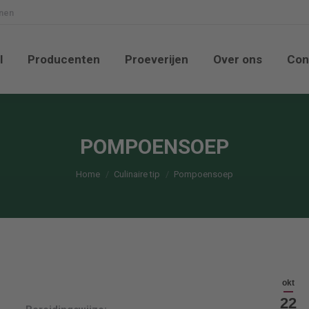
nnen
nkel
Producenten
Proeverijen
Over ons
l
Producenten
Proeverijen
Over ons
Con
POMPOENSOEP
Je bent hier:
Home
Culinaire tip
Pompoensoep
okt
22