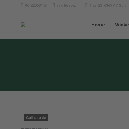
06-22068145
info@vvow.nl
Thull 23, 6365 AC Schi
Home
Wi
Home
Winke
Culinaire tip