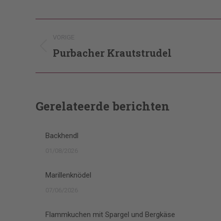
Post
VORIGE
navigation
Purbacher Krautstrudel
Vorig
bericht
Gerelateerde berichten
Backhendl
01/08/2026
Marillenknödel
07/06/2026
Flammkuchen mit Spargel und Bergkäse