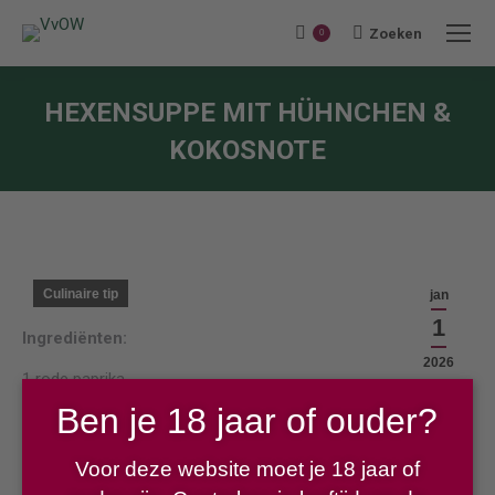
Zoeken
Search:
0
HEXENSUPPE MIT HÜHNCHEN &
KOKOSNOTE
Je bent hier:
Culinaire tip
jan
1
Ingrediënten:
2026
1 rode paprika
2 winterpeen
Ben je 18 jaar of ouder?
1 kleine courgette
Voor deze website moet je 18 jaar of
2 sjalotjes