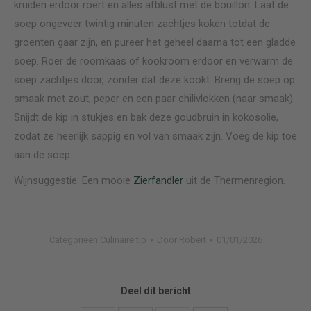
kruiden erdoor roert en alles afblust met de bouillon. Laat de
soep ongeveer twintig minuten zachtjes koken totdat de
groenten gaar zijn, en pureer het geheel daarna tot een gladde
soep. Roer de roomkaas of kookroom erdoor en verwarm de
soep zachtjes door, zonder dat deze kookt. Breng de soep op
smaak met zout, peper en een paar chilivlokken (naar smaak).
Snijdt de kip in stukjes en bak deze goudbruin in kokosolie,
zodat ze heerlijk sappig en vol van smaak zijn. Voeg de kip toe
aan de soep.
Wijnsuggestie: Een mooie
Zierfandler
uit de Thermenregion.
Categorieën
Culinaire tip
Door
Robert
01/01/2026
Deel dit bericht