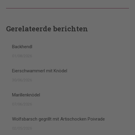
pagina
Gerelateerde berichten
Backhendl
01/08/2026
Eierschwammerl mit Knödel
30/06/2026
Marillenknödel
07/06/2026
Wolfsbarsch gegrillt mit Artischocken Poivrade
02/05/2026