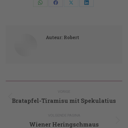
Deel
Deel
Deel
Deel
knoppen
knoppen
knoppen
knoppen
Auteur:
Robert
Post
VORIGE
navigation
Bratapfel-Tiramisu mit Spekulatius
Vorig
bericht
VOLGENDE PAGINA
Wiener Heringschmaus
Volgende