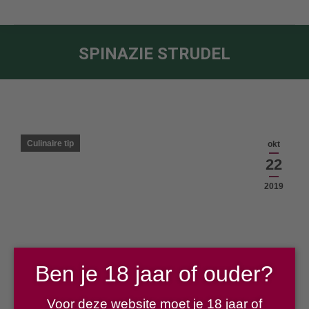
SPINAZIE STRUDEL
Je bent hier:
Culinaire tip
okt
22
2019
Ben je 18 jaar of ouder?
Voor deze website moet je 18 jaar of
Ingrediënten: