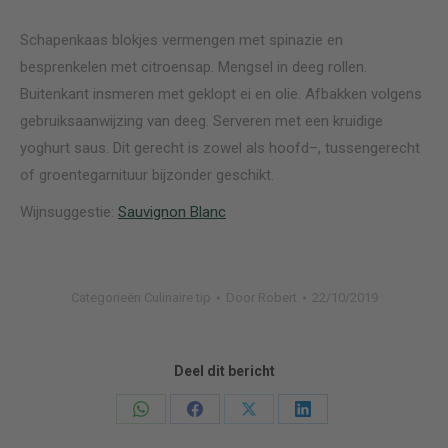
Schapenkaas blokjes vermengen met spinazie en
besprenkelen met citroensap. Mengsel in deeg rollen.
Buitenkant insmeren met geklopt ei en olie. Afbakken volgens
gebruiksaanwijzing van deeg. Serveren met een kruidige
yoghurt saus. Dit gerecht is zowel als hoofd–, tussengerecht
of groentegarnituur bijzonder geschikt.
Wijnsuggestie:
Sauvignon Blanc
Categorieën
Culinaire tip
Door
Robert
22/10/2019
Deel dit bericht
Deel
Deel
Deel
Deel