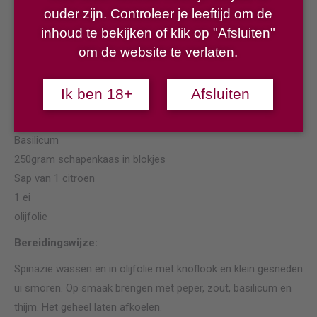
ouder zijn. Controleer je leeftijd om de
Blader- of pizzadeeg
inhoud te bekijken of klik op "Afsluiten"
1kilo wilde spinazie
om de website te verlaten.
250gr uien
Teentje knoflook
Ik ben 18+
Afsluiten
Peper / zout
Thijm
Basilicum
250gram schapenkaas in blokjes
Sap van 1 citroen
1 ei
olijfolie
Bereidingswijze:
Spinazie wassen en in olijfolie met knoflook en klein gesneden
ui smoren. Op smaak brengen met peper, zout, basilicum en
thijm. Het geheel laten afkoelen.