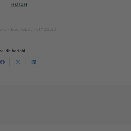
restzoet
e tip
Door
Robert
01/12/2020
el dit bericht
Deel
Deel
Deel
en
knoppen
knoppen
knoppen