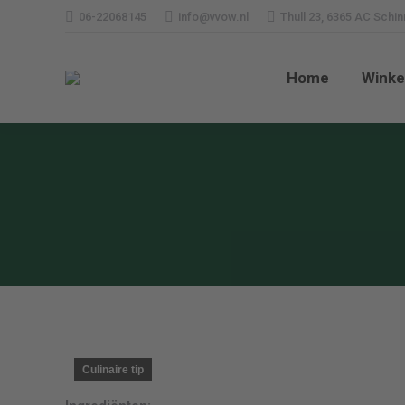
06-22068145
info@vvow.nl
Thull 23, 6365 AC Schi
Home
Wi
Home
Winke
Culinaire tip