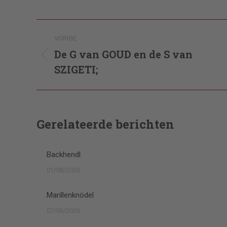
Post
VORIGE
navigation
De G van GOUD en de S van
Vorig
SZIGETI;
bericht
Gerelateerde berichten
Backhendl
01/08/2026
Marillenknödel
07/06/2026