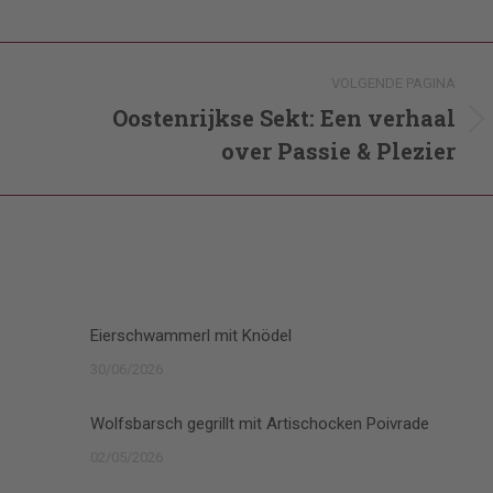
VOLGENDE PAGINA
Oostenrijkse Sekt: Een verhaal
Volgende
over Passie & Plezier
pagina
Eierschwammerl mit Knödel
30/06/2026
Wolfsbarsch gegrillt mit Artischocken Poivrade
02/05/2026