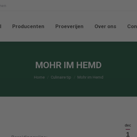
nnen
nkel
Producenten
Proeverijen
Over ons
l
Producenten
Proeverijen
Over ons
Con
MOHR IM HEMD
Je bent hier:
Home
Culinaire tip
Mohr im Hemd
dec
1