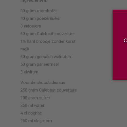
Ingrediënten:
90 gram roomboter
40 gram poedersuiker
3 eidooiers
60 gram Calebaut couverture
C
1½ hard broodje zonder korst
melk
60 gram gemalen walnoten
50 gram paneermeel
3 eiwitten
Voor de chocoladesaus:
250 gram Calebaut couverture
200 gram suiker
250 ml water
4 cl cognac
250 ml slagroom