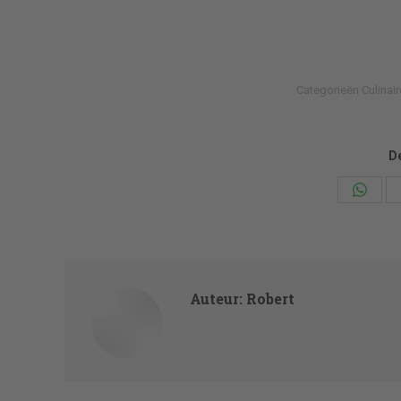
Categorieën
Culinair
De
Deel
knopp
Auteur:
Robert