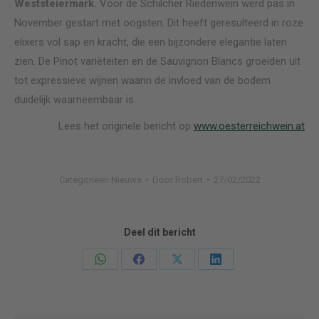
Weststeiermark.
Voor de Schilcher Riedenwein werd pas in
November gestart met oogsten. Dit heeft geresulteerd in roze
elixers vol sap en kracht, die een bijzondere elegantie laten
zien. De Pinot variëteiten en de Sauvignon Blancs groeiden uit
tot expressieve wijnen waarin de invloed van de bodem
duidelijk waarneembaar is.
Lees het originele bericht op
www.oesterreichwein.at
Categorieën
Nieuws
Door
Robert
27/02/2022
Deel dit bericht
Deel
Deel
Deel
Deel
knoppen
knoppen
knoppen
knoppen