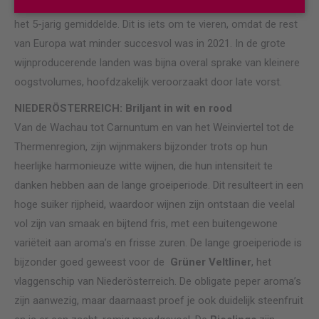
Het geschatte oogstvolume is 2,4 miljoen hectoliter, gelijk aan
het 5-jarig gemiddelde. Dit is iets om te vieren, omdat de rest
van Europa wat minder succesvol was in 2021. In de grote
wijnproducerende landen was bijna overal sprake van kleinere
oogstvolumes, hoofdzakelijk veroorzaakt door late vorst.
NIEDERÖSTERREICH: Briljant in wit en rood
Van de Wachau tot Carnuntum en van het Weinviertel tot de
Thermenregion, zijn wijnmakers bijzonder trots op hun
heerlijke harmonieuze witte wijnen, die hun intensiteit te
danken hebben aan de lange groeiperiode. Dit resulteert in een
hoge suiker rijpheid, waardoor wijnen zijn ontstaan die veelal
vol zijn van smaak en bijtend fris, met een buitengewone
variëteit aan aroma’s en frisse zuren. De lange groeiperiode is
bijzonder goed geweest voor de
Grüner Veltliner
, het
vlaggenschip van Niederösterreich. De obligate peper aroma’s
zijn aanwezig, maar daarnaast proef je ook duidelijk steenfruit