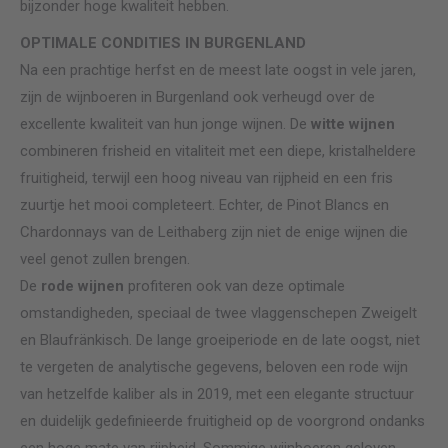
bijzonder hoge kwaliteit hebben.
OPTIMALE CONDITIES IN BURGENLAND
Na een prachtige herfst en de meest late oogst in vele jaren,
zijn de wijnboeren in Burgenland ook verheugd over de
excellente kwaliteit van hun jonge wijnen. De
witte wijnen
combineren frisheid en vitaliteit met een diepe, kristalheldere
fruitigheid, terwijl een hoog niveau van rijpheid en een fris
zuurtje het mooi completeert. Echter, de Pinot Blancs en
Chardonnays van de Leithaberg zijn niet de enige wijnen die
veel genot zullen brengen.
De
rode wijnen
profiteren ook van deze optimale
omstandigheden, speciaal de twee vlaggenschepen Zweigelt
en Blaufränkisch. De lange groeiperiode en de late oogst, niet
te vergeten de analytische gegevens, beloven een rode wijn
van hetzelfde kaliber als in 2019, met een elegante structuur
en duidelijk gedefinieerde fruitigheid op de voorgrond ondanks
een hoge mate van rijpheid. Sommige wijnboeren geloven