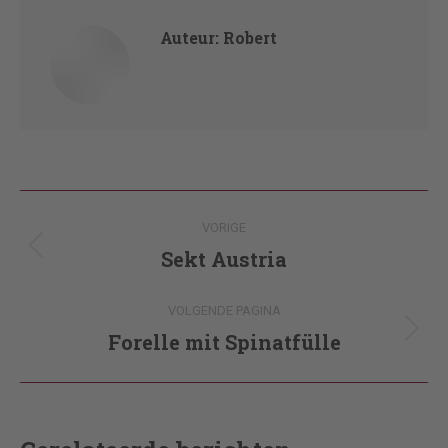
Auteur:
Robert
Post
VORIGE
navigation
Sekt Austria
Vorig
bericht
VOLGENDE PAGINA
Forelle mit Spinatfülle
Volgende
pagina