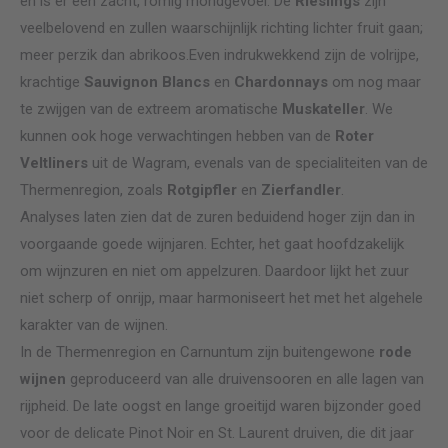
en is er een zacht, romig mondgevoel. De
Rieslings
zijn
veelbelovend en zullen waarschijnlijk richting lichter fruit gaan;
meer perzik dan abrikoos.Even indrukwekkend zijn de volrijpe,
krachtige
Sauvignon Blancs
en
Chardonnays
om nog maar
te zwijgen van de extreem aromatische
Muskateller
. We
kunnen ook hoge verwachtingen hebben van de
Roter
Veltliners
uit de Wagram, evenals van de specialiteiten van de
Thermenregion, zoals
Rotgipfler
en
Zierfandler
.
Analyses laten zien dat de zuren beduidend hoger zijn dan in
voorgaande goede wijnjaren. Echter, het gaat hoofdzakelijk
om wijnzuren en niet om appelzuren. Daardoor lijkt het zuur
niet scherp of onrijp, maar harmoniseert het met het algehele
karakter van de wijnen.
In de Thermenregion en Carnuntum zijn buitengewone
rode
wijnen
geproduceerd van alle druivensooren en alle lagen van
rijpheid. De late oogst en lange groeitijd waren bijzonder goed
voor de delicate Pinot Noir en St. Laurent druiven, die dit jaar