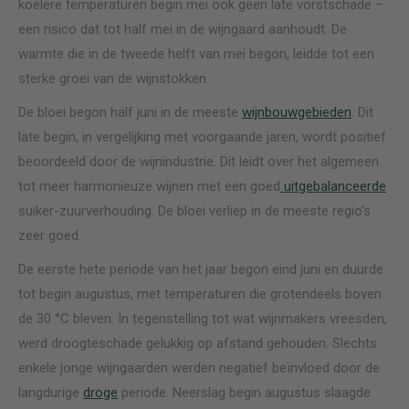
koelere temperaturen begin mei ook geen late vorstschade –
een risico dat tot half mei in de wijngaard aanhoudt. De
warmte die in de tweede helft van mei begon, leidde tot een
sterke groei van de wijnstokken.
De bloei begon half juni in de meeste
wijnbouwgebieden
. Dit
late begin, in vergelijking met voorgaande jaren, wordt positief
beoordeeld door de wijnindustrie. Dit leidt over het algemeen
tot meer harmonieuze wijnen met een goed
uitgebalanceerde
suiker-zuurverhouding. De bloei verliep in de meeste regio’s
zeer goed.
De eerste hete periode van het jaar begon eind juni en duurde
tot begin augustus, met temperaturen die grotendeels boven
de 30 °C bleven. In tegenstelling tot wat wijnmakers vreesden,
werd droogteschade gelukkig op afstand gehouden. Slechts
enkele jonge wijngaarden werden negatief beïnvloed door de
langdurige
droge
periode. Neerslag begin augustus slaagde