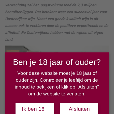
verwachting zal het
oogstvolume rond de 2,3 miljoen
hectoliter liggen. Dat betekent weer een succesvol jaar voor
Oostenrijkse wijn. Naast een goede kwaliteit wijn is dit
succes ook te verklaren door de positieve exporttrends en de
affiniteit die Oostenrijkers hebben met de wijnen uit eigen
land.
Ben je 18 jaar of ouder?
Voor deze website moet je 18 jaar of
ouder zijn. Controleer je leeftijd om de
inhoud te bekijken of klik op "Afsluiten"
om de website te verlaten.
Ik ben 18+
Afsluiten
© Landwirtschaftskammer Österreich / Kraml
v.l.n.r.: Josef Glatt (Direktor Österreichischer Weinbauverband), Johannes