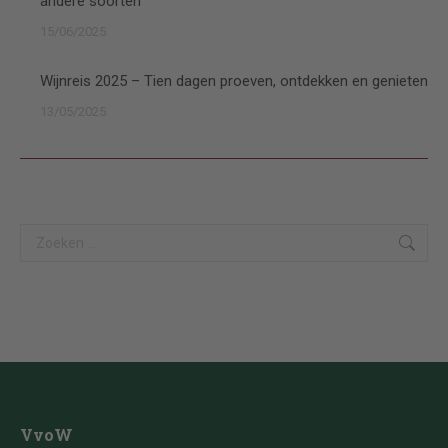
andere soorten
15/06/2025
Wijnreis 2025 – Tien dagen proeven, ontdekken en genieten
13/05/2025
Search:
VvoW