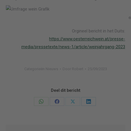
©
Orgineel bericht in het Duits:
https://www.oesterreichwein.at/presse-
media/pressetexte/news-1/article/weinjahrgang-2023
Categorieën
Nieuws
Door
Robert
25/09/2023
Deel dit bericht
Deel
Deel
Deel
Deel
knoppen
knoppen
knoppen
knoppen