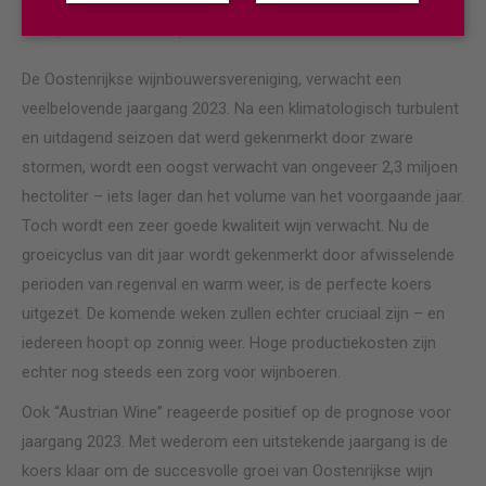
Schmuckenschlager (Österreichischer Weinbaupräsident), Chris Yorke
(Geschäftsführer ÖWM) anlässlich der Pressekonferenz zur Weinernte
De Oostenrijkse wijnbouwersvereniging, verwacht een
veelbelovende jaargang 2023. Na een klimatologisch turbulent
en uitdagend seizoen dat werd gekenmerkt door zware
stormen, wordt een oogst verwacht
van ongeveer 2,3 miljoen
hectoliter – iets lager dan het volume van het voorgaande jaar.
Toch wordt een zeer goede kwaliteit wijn verwacht. Nu de
groeicyclus van dit jaar wordt gekenmerkt door afwisselende
perioden van regenval en warm weer, is de perfecte koers
uitgezet. De komende weken zullen echter cruciaal zijn – en
iedereen hoopt op zonnig weer. Hoge productiekosten zijn
echter nog steeds een zorg voor wijnboeren.
Ook “Austrian Wine” reageerde positief op de prognose voor
jaargang 2023. Met wederom een uitstekende jaargang is de
koers klaar om de succesvolle groei van Oostenrijkse wijn