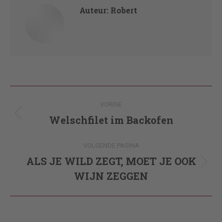
Auteur:
Robert
Post
VORIGE
navigation
Welschfilet im Backofen
Vorig
bericht
VOLGENDE PAGINA
ALS JE WILD ZEGT, MOET JE OOK
Volgende
WIJN ZEGGEN
pagina