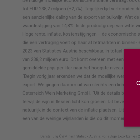
De huidige moeilijke economische situatie vertraagt ook d
tot EUR 238,2 miljoen (+2,7%). Tegelijkertijd vertoonden 
een aanzienlijke daling van de export van bulkwijn. Wat de
waardestijging van 14,8%. In de productgroep van witte wi
Hoge rente, inflatie, kostenstijgingen – de economische si
die een vertraging voelt op haar afzetmarkten in binnen- e
2023 van Statistics Austria beschikbaar. In totaal werd vor
van 238,2 miljoen euro. Dit komt overeen met een waarde
gemiddelde prijs per liter naar het hoogste niveau tot nu 
“Begin vorig jaar erkenden we dat de moeilijke wereldwi
C
export. We gingen daarom uit van slechts een lichte waarde
Österreich Wein Marketing GmbH. “Uit de details blijkt dat
terwijl de wijn in flessen licht kon groeien. Dit bevestigt
natuurlijk in de context van de inflatie plaatsen. Uit gespre
een van de weinige wijnlanden is die op dit moment überha
Darstellung ÖWM nach Statistik Austria: vorläufige Exportzahlen 