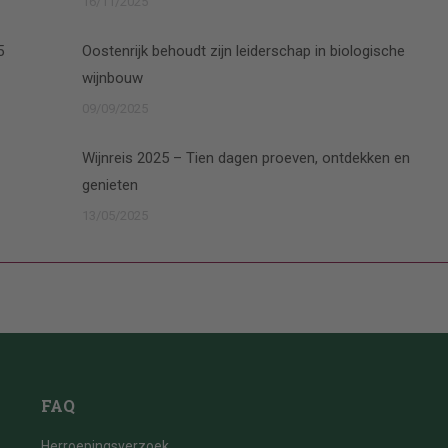
16/11/2025
5
Oostenrijk behoudt zijn leiderschap in biologische
wijnbouw
09/09/2025
Wijnreis 2025 – Tien dagen proeven, ontdekken en
genieten
13/05/2025
FAQ
Herroepingsverzoek