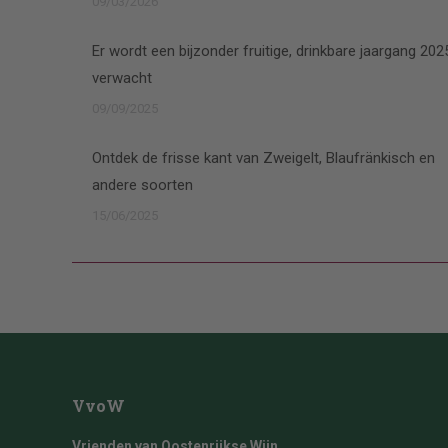
09/03/2026
Er wordt een bijzonder fruitige, drinkbare jaargang 202
verwacht
09/09/2025
Ontdek de frisse kant van Zweigelt, Blaufränkisch en
andere soorten
15/06/2025
VvoW
Vrienden van Oostenrijkse Wijn