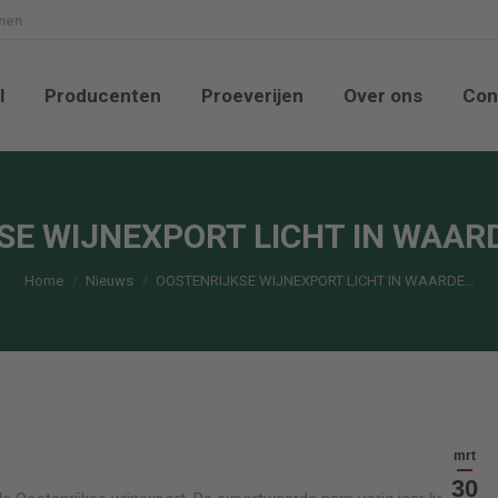
nnen
nkel
Producenten
Proeverijen
Over ons
l
Producenten
Proeverijen
Over ons
Con
SE WIJNEXPORT LICHT IN WAAR
Je bent hier:
Home
Nieuws
OOSTENRIJKSE WIJNEXPORT LICHT IN WAARDE…
mrt
30