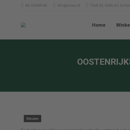
06-22068145
info@vvow.nl
Thull 23, 6365 AC Schi
Home
Wi
Home
Winke
OOSTENRIJK
Nieuws