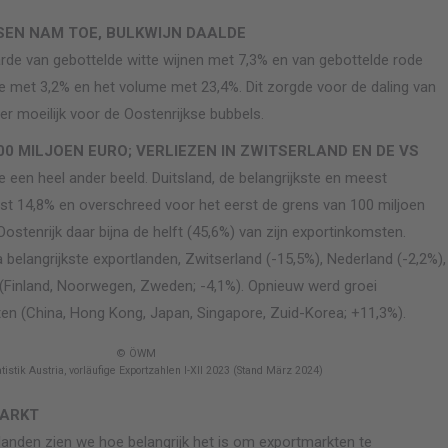
SEN NAM TOE, BULKWIJN DAALDE
de van gebottelde witte wijnen met 7,3% en van gebottelde rode
e met 3,2% en het volume met 23,4%. Dit zorgde voor de daling van
er moeilijk voor de Oostenrijkse bubbels.
0 MILJOEN EURO; VERLIEZEN IN ZWITSERLAND EN DE VS
e een heel ander beeld. Duitsland, de belangrijkste en meest
fst 14,8% en overschreed voor het eerst de grens van 100 miljoen
ostenrijk daar bijna de helft (45,6%) van zijn exportinkomsten.
a belangrijkste exportlanden, Zwitserland (-15,5%), Nederland (-2,2%),
(Finland, Noorwegen, Zweden; -4,1%). Opnieuw werd groei
en (China, Hong Kong, Japan, Singapore, Zuid-Korea; +11,3%).
© ÖWM
atistik Austria, vorläufige Exportzahlen I-XII 2023 (Stand März 2024)
MARKT
e landen zien we hoe belangrijk het is om exportmarkten te