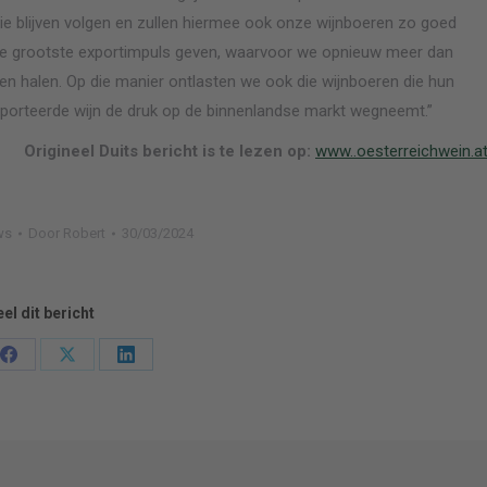
tegie blijven volgen en zullen hiermee ook onze wijnboeren zo goed
de grootste exportimpuls geven, waarvoor we opnieuw meer dan
len halen. Op die manier ontlasten we ook die wijnboeren die hun
ëxporteerde wijn de druk op de binnenlandse markt wegneemt.”
Origineel Duits bericht is te lezen op:
www..oesterreichwein.a
ws
Door
Robert
30/03/2024
el dit bericht
Deel
Deel
Deel
en
knoppen
knoppen
knoppen