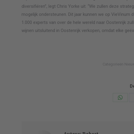
diversifiëren”, legt Chris Yorke uit. “We zullen deze stra
mogelijk ondersteunen. Dit jaar kunnen we op VieVinum 
1.000 experts van over de hele wereld naar Oostenrijk zul
wijnen uitsluitend in Oostenrijk verkopen, omdat elke ge
Categorieën
Nieu
De
Deel
knopp
Auteur:
Robert