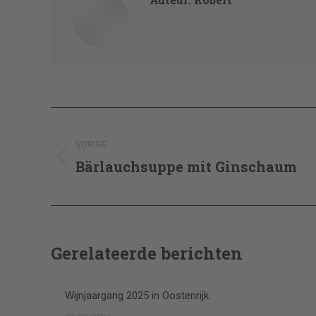
Post
navigation
VORIGE
Bärlauchsuppe mit Ginschaum
Vorig
bericht
Gerelateerde berichten
Wijnjaargang 2025 in Oostenrijk