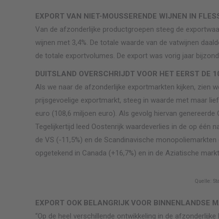
EXPORT VAN NIET-MOUSSERENDE WIJNEN IN FLES
Van de afzonderlijke productgroepen steeg de exportwaar
wijnen met 3,4%. De totale waarde van de vatwijnen daald
de totale exportvolumes. De export was vorig jaar bijzond
DUITSLAND OVERSCHRIJDT VOOR HET EERST DE 10
Als we naar de afzonderlijke exportmarkten kijken, zien w
prijsgevoelige exportmarkt, steeg in waarde met maar lie
euro (108,6 miljoen euro). Als gevolg hiervan genereerde O
Tegelijkertijd leed Oostenrijk waardeverlies in de op één n
de VS (-11,5%) en de Scandinavische monopoliemarkten 
opgetekend in Canada (+16,7%) en in de Aziatische markt
Quelle: St
EXPORT OOK BELANGRIJK VOOR BINNENLANDSE 
“Op de heel verschillende ontwikkeling in de afzonderlijk