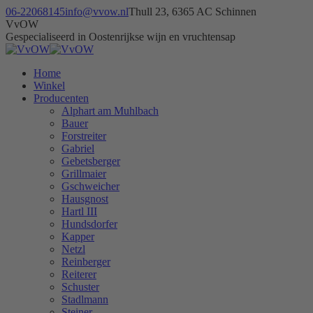
Skip
06-22068145
info@vvow.nl
Thull 23, 6365 AC Schinnen
to
Facebook
Instagram
X
VvOW
content
page
page
page
Gespecialiseerd in Oostenrijkse wijn en vruchtensap
opens
opens
opens
in
in
in
Home
new
new
new
Winkel
window
window
window
Producenten
Alphart am Muhlbach
Bauer
Forstreiter
Gabriel
Gebetsberger
Grillmaier
Gschweicher
Hausgnost
Hartl III
Hundsdorfer
Kapper
Netzl
Reinberger
Reiterer
Schuster
Stadlmann
Steiner