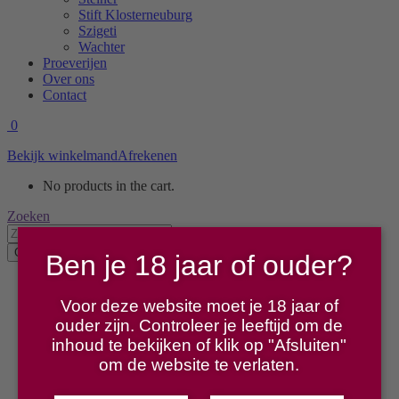
Stift Klosterneuburg
Szigeti
Wachter
Proeverijen
Over ons
Contact
0
Bekijk winkelmand
Afrekenen
No products in the cart.
Search:
Zoeken
Ben je 18 jaar of ouder?
Home
Winkel
Voor deze website moet je 18 jaar of
Producenten
ouder zijn. Controleer je leeftijd om de
Alphart am Muhlbach
inhoud te bekijken of klik op "Afsluiten"
Bauer
om de website te verlaten.
Forstreiter
Gabriel
Gebetsberger