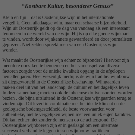
“Kostbare Kultur, besonderer Genuss”
Klein en fijn – dat is Oostenrijkse wijn in het internationale
vergelijk. Geen alledaagse wijn, maar een schaarse bijzonderheid.
Wijn uit Oostenrijk geldt op de dag van vandaag als een interessant
fenomeen in de wereld van de wijn. Hij is op elke goede wijnkaart
te vinden, wordt door wijnkenners gewaardeerd en door journalisten
geprezen. Niet zelden spreekt men van een Oostenrijks wijn
wonder.
Wat maakt de Oostenrijkse wijn echter zo bijzonder? Hiervoor zijn
meerdere oorzaken te benoemen en het samenspel van diverse
factoren zorgde voor de unieke kwaliteit opgang in de afgelopen
tientallen jaren. Heel wezenlijk hierbij is de wijn traditie: wijnbouw
zit diepgeworteld in de Oostenrijkse beschaving. Wijngaarden
maken deel uit van het landschap, de cultuur en het dagelijks leven
In deze samenhang moeten ook de inheemse druivensoorten worden
bezien , die bijna uitsluitend in de Oostenrijkse wijngaarden terug te
vinden zijn. Dit levert in combinatie met het ideale klimaat en de
geologische bodemgesteldheid, de beste voorwaarden voor
authentieke, niet te vergelijken wijnen met een uniek eigen karakter.
Dit kan echter niet zonder de mensen op de achtergrond. De
Oostenrijkse wijnboeren zijn er in geslaagd om een uitermate
succesvol verband te leggen tussen wijnbouw traditie en