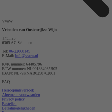
VvoW
Vrienden van Oostenrijkse Wijn
Thull 23
6365 AC Schinnen
Tel:
06-22068145
E-Mail:
Info@vvow.nl
KvK nummer: 64405796
BTW nummer: NL001834935B05
IBAN: NL79KNAB0258762861
FAQ
Herroepingsverzoek
Algemene voorwaarden
Privacy policy
Bestellen
Betaalmogelijkheden