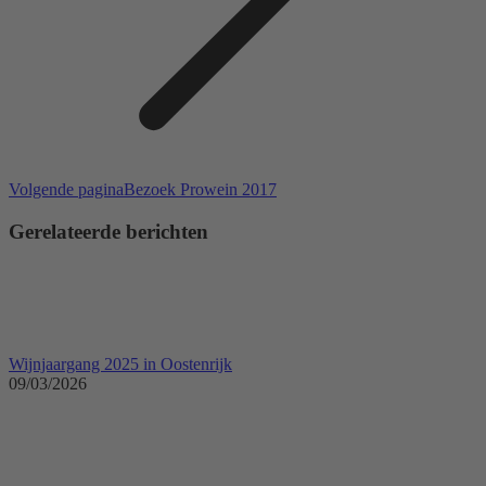
Volgende
Volgende pagina
Bezoek Prowein 2017
pagina
Gerelateerde berichten
Wijnjaargang 2025 in Oostenrijk
09/03/2026