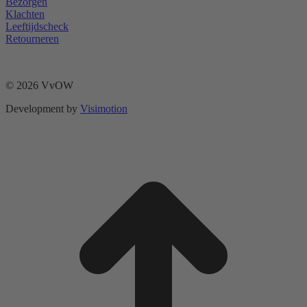
Bezorgen
Klachten
Leeftijdscheck
Retourneren
© 2026 VvOW
Development by
Visimotion
t
T