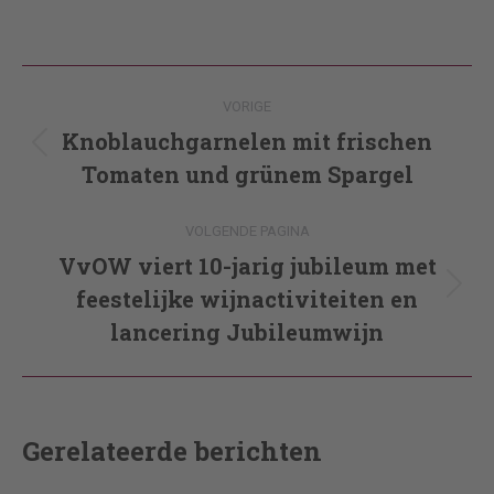
Post
VORIGE
navigation
Knoblauchgarnelen mit frischen
Vorig
Tomaten und grünem Spargel
bericht
VOLGENDE PAGINA
VvOW viert 10-jarig jubileum met
feestelijke wijnactiviteiten en
Volgende
pagina
lancering Jubileumwijn
Gerelateerde berichten