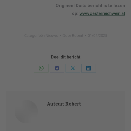
Origineel Duits bericht is te lezen
op:
www.oesterreichwein.at
Categorieën
Nieuws
Door
Robert
01/04/2025
Deel dit bericht
Deel
Deel
Deel
Deel
knoppen
knoppen
knoppen
knoppen
Auteur:
Robert