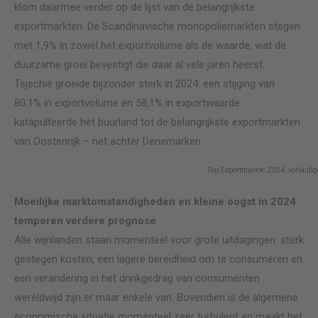
klom daarmee verder op de lijst van de belangrijkste
exportmarkten. De Scandinavische monopoliemarkten stegen
met 1,9% in zowel het exportvolume als de waarde, wat de
duurzame groei bevestigt die daar al vele jaren heerst.
Tsjechië groeide bijzonder sterk in 2024: een stijging van
80,1% in exportvolume en 58,1% in exportwaarde
katapulteerde het buurland tot de belangrijkste exportmarkten
van Oostenrijk – net achter Denemarken.
Top Exportmärkte 2024, vorläufig
Moeilijke marktomstandigheden en kleine oogst in 2024
temperen verdere prognose
Alle wijnlanden staan momenteel voor grote uitdagingen: sterk
gestegen kosten, een lagere bereidheid om te consumeren en
een verandering in het drinkgedrag van consumenten
wereldwijd zijn er maar enkele van. Bovendien is de algemene
economische situatie momenteel zeer turbulent en maakt het