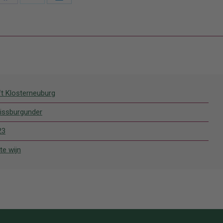
Deel
Deel
Deel
en
knoppen
knoppen
knoppen
ft Klosterneuburg
issburgunder
23
te wijn