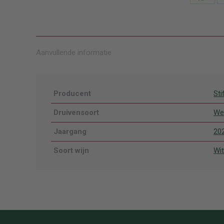
Deel
knopp
Aanvullende informatie
Producent
Sti
Druivensoort
We
Jaargang
20
Soort wijn
Wit