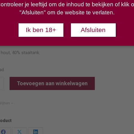
ontroleer je leeftijd om de inhoud te bekijken of klik 
sburgunder presenteert zich met een uitgesproken boeket van gele
"Afsluiten" om de website te verlaten.
delicate exotische fruittonen. In de mond maakt hij indruk met zijn
xtractzoetheid met een vleugje biscuit en een sappige consistentie.
Ik ben 18+
Afsluiten
iteit en verfijning in combinatie met de harmonieuze zuurgraad
eren deze Burgunder.
hout, 40% staaltank.
ad
Toevoegen aan winkelwagen
uburg
under
ijnen
roduct