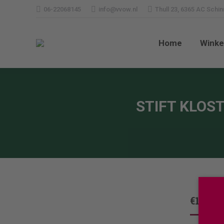
06-22068145
info@vvow.nl
Thull 23, 6365 AC Schi
Home
Wi
Home
Winke
STIFT KLO
€
14,75