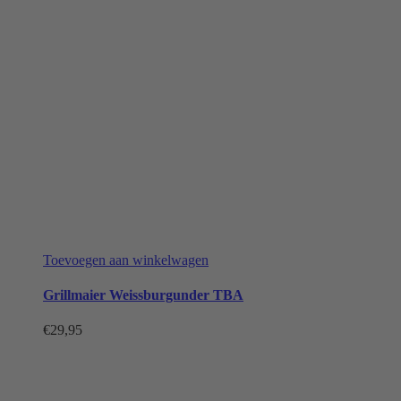
gekozen
worden
op
de
productpagina
Toevoegen aan winkelwagen
Grillmaier Weissburgunder TBA
€
29,95