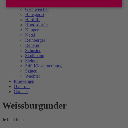
Grillmaier
Gschweicher
Hausgnost
Hartl III
Hundsdorfer
Kapper
Netzl
Reinberger
Reiterer
Schuster
Stadlmann
Steiner
Stift Klosterneuburg
Szigeti
Wachter
Proeverijen
Over ons
Contact
Weissburgunder
Je bent hier: