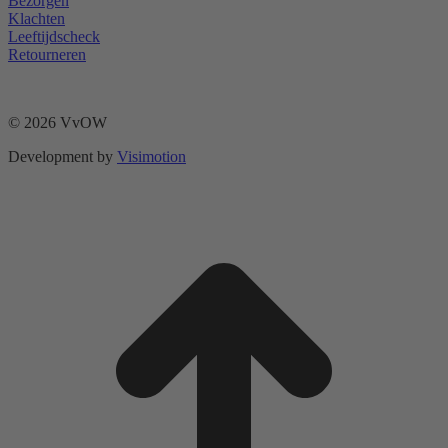
Bezorgen
Klachten
Leeftijdscheck
Retourneren
© 2026 VvOW
Development by
Visimotion
t
T