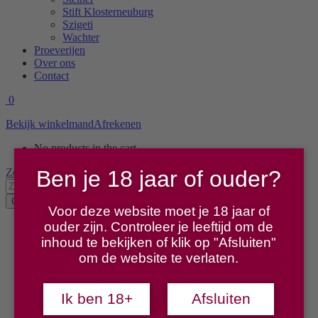
Stift Klosterneuburg
Szigeti
Wachter
Proeverijen
Over ons
Contact
0
Bekijk winkelmand
Afrekenen
No products in the cart.
Search:
Zoeken
Ben je 18 jaar of ouder?
Voor deze website moet je 18 jaar of
ouder zijn. Controleer je leeftijd om de
Home
Winkel
inhoud te bekijken of klik op "Afsluiten"
Producenten
om de website te verlaten.
Alphart am Muhlbach
Bauer
Forstreiter
Ik ben 18+
Afsluiten
Gabriel
Gebetsberger