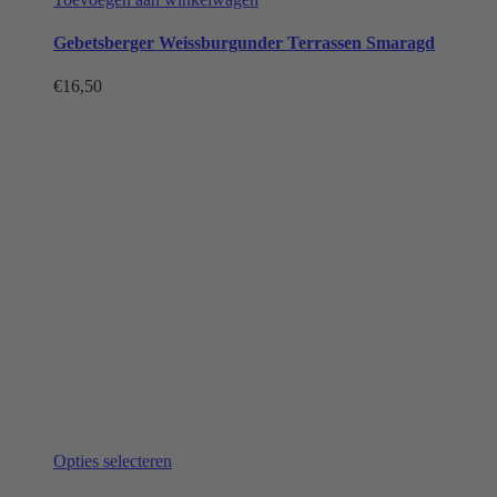
Gebetsberger Weissburgunder Terrassen Smaragd
€
16,50
Dit
Opties selecteren
product