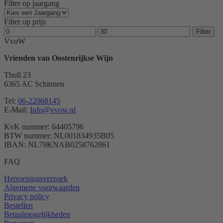
Filter op jaargang
Filter op prijs
Min.
Max.
Filter
prijs
prijs
VvoW
Vrienden van Oostenrijkse Wijn
Thull 23
6365 AC Schinnen
Tel:
06-22068145
E-Mail:
Info@vvow.nl
KvK nummer: 64405796
BTW nummer: NL001834935B05
IBAN: NL79KNAB0258762861
FAQ
Herroepingsverzoek
Algemene voorwaarden
Privacy policy
Bestellen
Betaalmogelijkheden