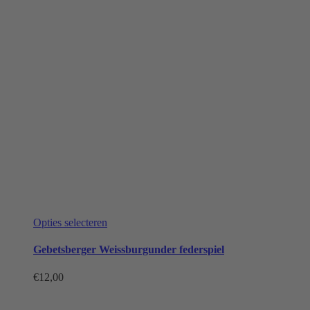
Dit
Opties selecteren
product
heeft
Gebetsberger Weissburgunder federspiel
meerdere
variaties.
€
12,00
Deze
optie
kan