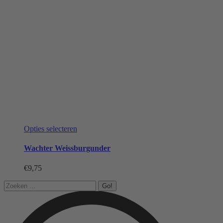
Dit
Opties selecteren
product
heeft
Wachter Weissburgunder
meerdere
variaties.
€
9,75
Deze
optie
Search:
kan
gekozen
worden
op