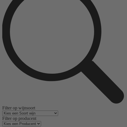
de
productpagina
Filter op wijnsoort
Filter op producent