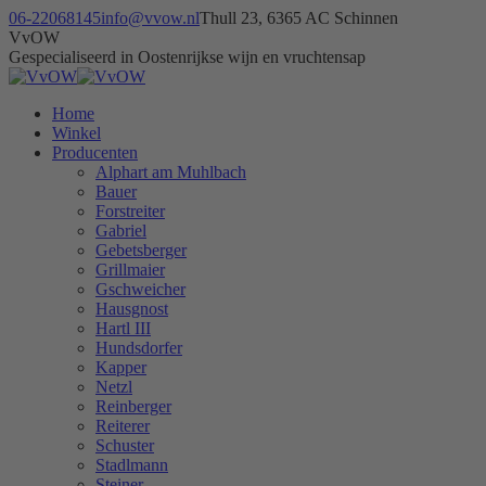
Skip
06-22068145
info@vvow.nl
Thull 23, 6365 AC Schinnen
to
Facebook
Instagram
X
VvOW
content
page
page
page
Gespecialiseerd in Oostenrijkse wijn en vruchtensap
opens
opens
opens
in
in
in
Home
new
new
new
Winkel
window
window
window
Producenten
Alphart am Muhlbach
Bauer
Forstreiter
Gabriel
Gebetsberger
Grillmaier
Gschweicher
Hausgnost
Hartl III
Hundsdorfer
Kapper
Netzl
Reinberger
Reiterer
Schuster
Stadlmann
Steiner