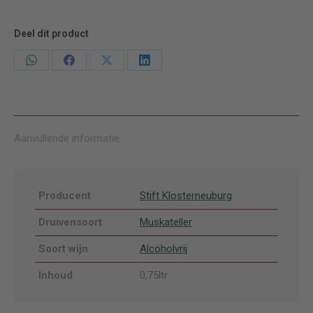
Gelben
Muskateller
Deel dit product
aantal
Deel
Deel
Deel
Deel
knoppen
knoppen
knoppen
knoppen
Aanvullende informatie
Producent
Stift Klosterneuburg
Druivensoort
Muskateller
Soort wijn
Alcoholvrij
Inhoud
0,75ltr