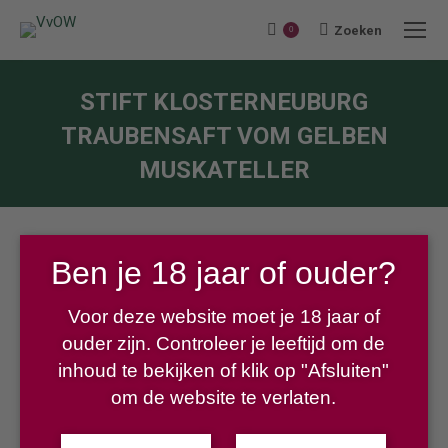
Zoeken
Search:
0
STIFT KLOSTERNEUBURG
TRAUBENSAFT VOM GELBEN
MUSKATELLER
Je bent hier:
Ben je 18 jaar of ouder?
Voor deze website moet je 18 jaar of
ouder zijn. Controleer je leeftijd om de
€
6,50
inhoud te bekijken of klik op "Afsluiten"
om de website te verlaten.
De druiven worden zorgvuldig met de hand geplukt,