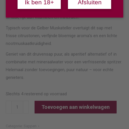
Ik ben 18+
Afsluiten
voorzichtig geperst en direct vers gebotteld. Zo ontwikkelt
ons raszuivere Gelber Muskateller druivensap zijn unieke
smaak, rijk aan vitaminen en mineralen.
Typisch voor de Gelber Muskateller overtuigt dit sap met
frisse citrustonen, verfijnde bloemige aroma’s en een lichte
nootmuskaatkruidigheid.
Geniet van dit druivensap puur, als aperitief alternatief of in
combinatie met mineraalwater voor een verfrissende spritzer.
Helemaal zonder toevoegingen, puur natuur – voor echte
genieters.
Slechts 4 resterend op voorraad
Stift
Toevoegen aan winkelwagen
Klosterneuburg
Traubensaft
Categorie:
Sappen
vom