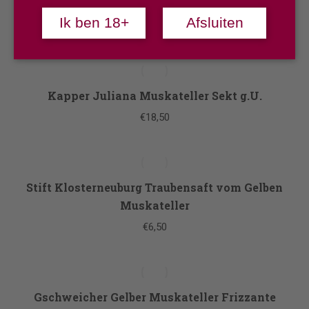
Kapper Frizzante Muskateller
Ik ben 18+
Afsluiten
€
11,50
Kapper Juliana Muskateller Sekt g.U.
€
18,50
Stift Klosterneuburg Traubensaft vom Gelben
Muskateller
€
6,50
Gschweicher Gelber Muskateller Frizzante