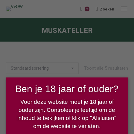
Zoeken
Search:
0
MUSKATELLER
Je bent hier:
Toont alle 5 resultaten
Ben je 18 jaar of ouder?
Gebetsberger Muskateller Terrassen
Voor deze website moet je 18 jaar of
€
12,00
ouder zijn. Controleer je leeftijd om de
inhoud te bekijken of klik op "Afsluiten"
om de website te verlaten.