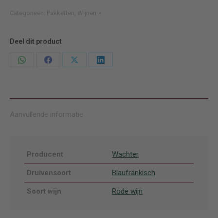
Blaufränkisch
Categorieën:
Pakketten
,
Wijnen
pakket
***
aantal
Deel dit product
Deel
Deel
Deel
Deel
knoppen
knoppen
knoppen
knoppen
Aanvullende informatie
Producent
Wachter
Druivensoort
Blaufränkisch
Soort wijn
Rode wijn