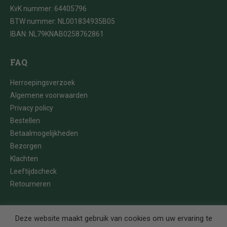
KvK nummer: 64405796
BTW nummer: NL001834935B05
IBAN: NL79KNAB0258762861
FAQ
Herroepingsverzoek
Algemene voorwaarden
Privacy policy
Bestellen
Betaalmogelijkheden
Bezorgen
Klachten
Leeftijdscheck
Retourneren
Deze website maakt gebruik van cookies om uw ervaring te