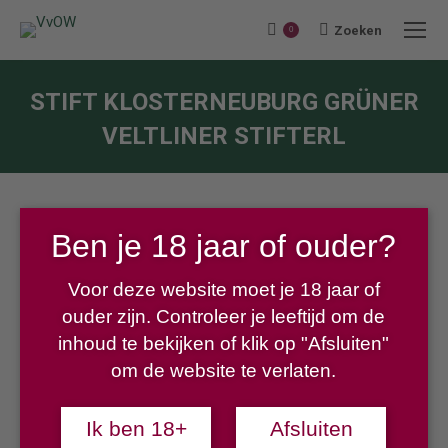
Zoeken
Search:
0
STIFT KLOSTERNEUBURG GRÜNER
VELTLINER STIFTERL
Je bent hier:
Ben je 18 jaar of ouder?
Voor deze website moet je 18 jaar of
€
3,00
ouder zijn. Controleer je leeftijd om de
inhoud te bekijken of klik op "Afsluiten"
om de website te verlaten.
Levendige, fijn-kruidige geur, fris en jeugdig. Elegant in de
mond en extreem levendig. Serveer met Wiener Schnitzel of
Ik ben 18+
Afsluiten
gebakken kip.