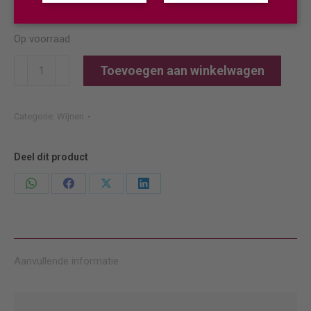
Op voorraad
Stift
Toevoegen aan winkelwagen
Klosterneuburg
Grüner
Categorie:
Wijnen
Veltliner
Stifterl
aantal
Deel dit product
Deel
Deel
Deel
Deel
knoppen
knoppen
knoppen
knoppen
Aanvullende informatie