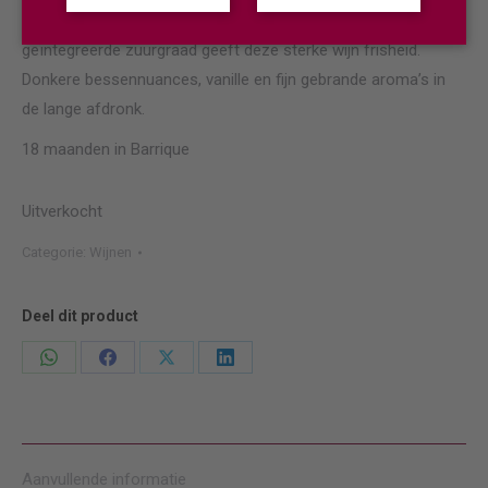
vlezige textuur met aanwezige tannines. De goed
geïntegreerde zuurgraad geeft deze sterke wijn frisheid.
Donkere bessennuances, vanille en fijn gebrande aroma’s in
de lange afdronk.
18 maanden in Barrique
Uitverkocht
Categorie:
Wijnen
Deel dit product
Deel
Deel
Deel
Deel
knoppen
knoppen
knoppen
knoppen
Aanvullende informatie