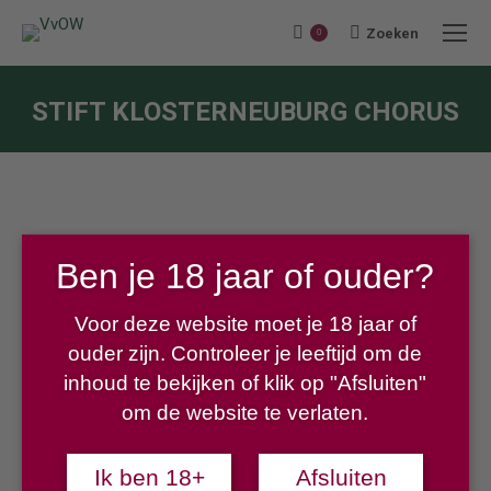
Zoeken
Search:
0
STIFT KLOSTERNEUBURG CHORUS
Je bent hier:
Ben je 18 jaar of ouder?
€
21,50
Voor deze website moet je 18 jaar of
ouder zijn. Controleer je leeftijd om de
inhoud te bekijken of klik op "Afsluiten"
Cuvee van 50% Carbenet Sauvignon, 30% Merlot, 10%
om de website te verlaten.
Carbenet Franc en 10% St, Laurent. Donkere robijnrode kleur.
In de neus een verleidelijke geur van zwarte bessen
Ik ben 18+
Afsluiten
gecombineerd met intense bosbessen. In de mond sappige,