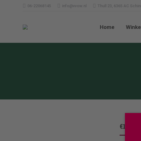
06-22068145
info@vvow.nl
Thull 23, 6365 AC Schi
Home
Wi
Home
Winke
€
17,50