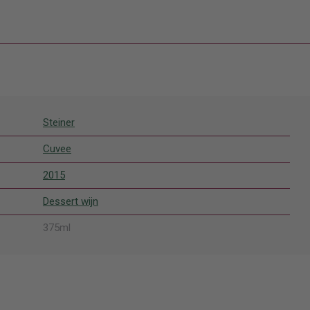
en
knoppen
knoppen
knoppen
Steiner
Cuvee
2015
Dessert wijn
375ml