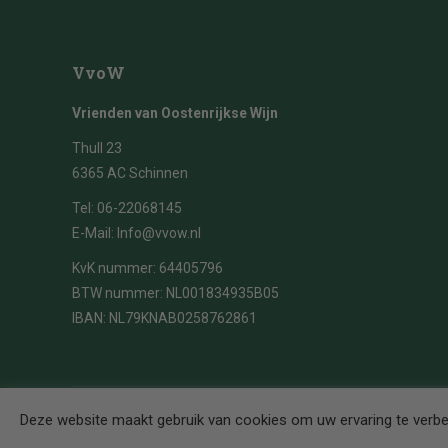
VvoW
Vrienden van Oostenrijkse Wijn
Thull 23
6365 AC Schinnen
Tel:
06-22068145
E-Mail:
Info@vvow.nl
KvK nummer: 64405796
BTW nummer: NL001834935B05
IBAN: NL79KNAB0258762861
© 2026 VvOW
Deze website maakt gebruik van cookies om uw ervaring te verbet
Development by
Visimotion