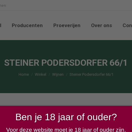
nnen
nkel
Producenten
Proeverijen
Over ons
l
Producenten
Proeverijen
Over ons
Con
STEINER PODERSDORFER 66/1
Je bent hier:
Home
Winkel
Wijnen
Steiner Podersdorfer 66/1
Ben je 18 jaar of ouder?
Voor deze website moet je 18 jaar of ouder zijn.