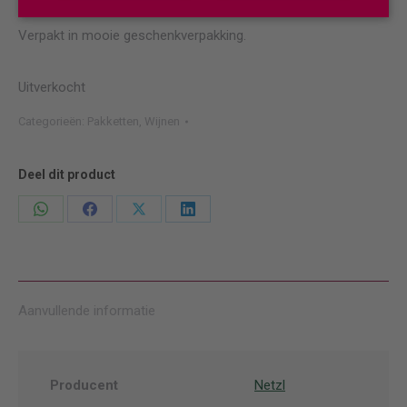
– St. Laurent & Co.
Verpakt in mooie geschenkverpakking.
Uitverkocht
Categorieën:
Pakketten
,
Wijnen
Deel dit product
Deel
Deel
Deel
Deel
knoppen
knoppen
knoppen
knoppen
Aanvullende informatie
Producent
Netzl