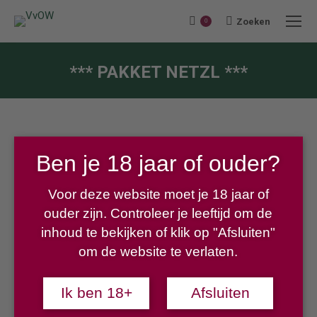
Zoeken
Search:
0
*** PAKKET NETZL ***
Je bent hier:
Ben je 18 jaar of ouder?
Voor deze website moet je 18 jaar of
€
25,00
ouder zijn. Controleer je leeftijd om de
inhoud te bekijken of klik op "Afsluiten"
om de website te verlaten.
Inhoud pakket Netzl:
– Grüner Veltliner
Ik ben 18+
Afsluiten
– Rosé