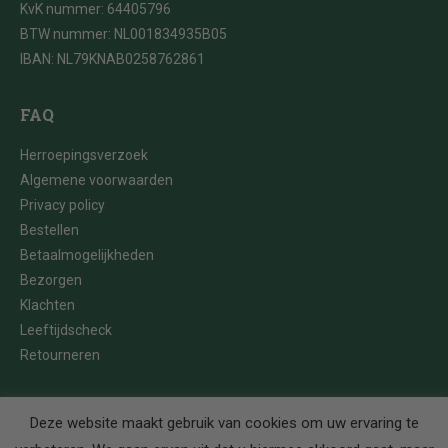
KvK nummer: 64405796
BTW nummer: NL001834935B05
IBAN: NL79KNAB0258762861
FAQ
Herroepingsverzoek
Algemene voorwaarden
Privacy policy
Bestellen
Betaalmogelijkheden
Bezorgen
Klachten
Leeftijdscheck
Retourneren
Deze website maakt gebruik van cookies om uw ervaring te