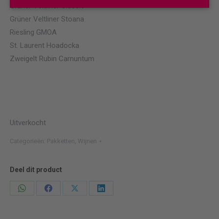
Grüner Veltliner Classic
Grüner Veltliner Stoana
Riesling GMOA
St. Laurent Hoadocka
Zweigelt Rubin Carnuntum
Uitverkocht
Categorieën:
Pakketten
,
Wijnen
Deel dit product
Deel
Deel
Deel
Deel
knoppen
knoppen
knoppen
knoppen