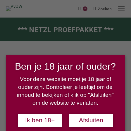
Zoeken
Search:
0
*** NETZL PROEFPAKKET ***
Je bent hier:
Ben je 18 jaar of ouder?
Aanbieding!
Voor deze website moet je 18 jaar of
Oorspronkelijke
Huidige
€
63,15
€
54,20
ouder zijn. Controleer je leeftijd om de
prijs
prijs
inhoud te bekijken of klik op "Afsluiten"
was:
is:
om de website te verlaten.
Bij aankoop van onderstaand Netzl proefpakket ontvang je
€63,15.
€54,20.
een fles Netzl Rosé
gratis
.
Ik ben 18+
Afsluiten
Inhoud proefpakket: