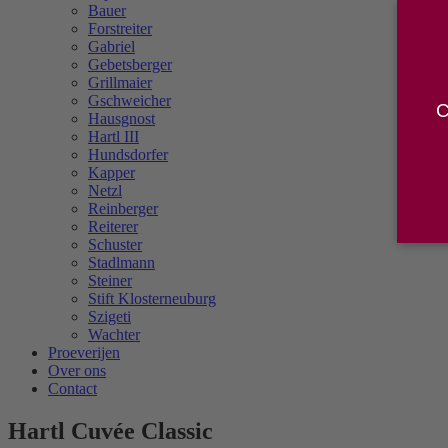
Bauer
Forstreiter
Gabriel
Gebetsberger
Grillmaier
Gschweicher
C
Hausgnost
Hartl III
Hundsdorfer
Kapper
Netzl
Reinberger
Reiterer
Schuster
Stadlmann
Steiner
Stift Klosterneuburg
Szigeti
Wachter
Proeverijen
Over ons
Contact
Hartl Cuvée Classic