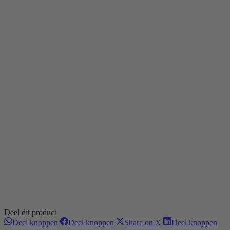
Deel dit product
Deel
Deel
Deel
Dee
Deel knoppen
Deel knoppen
Share on X
Deel knoppen