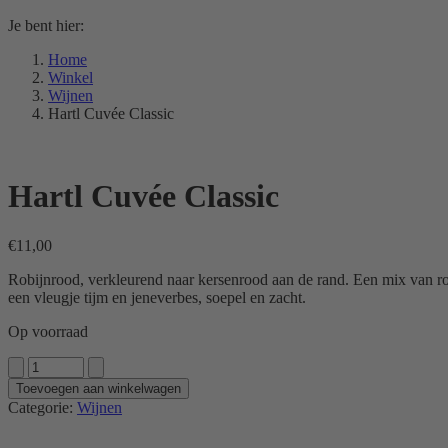
Je bent hier:
Home
Winkel
Wijnen
Hartl Cuvée Classic
Hartl Cuvée Classic
€
11,00
Robijnrood, verkleurend naar kersenrood aan de rand. Een mix van rode
een vleugje tijm en jeneverbes, soepel en zacht.
Op voorraad
Hartl
Cuvée
Toevoegen aan winkelwagen
Classic
Categorie:
Wijnen
aantal