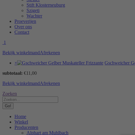
Stift Klosterneuburg
Szigeti
Wachter
Proeverijen
Over ons
Contact
1
Bekijk winkelmand
Afrekenen
×
Gschweicher Ge
subtotaal:
€
11,00
Bekijk winkelmand
Afrekenen
Search:
Zoeken
Home
Winkel
Producenten
Alphart am Muhlbach