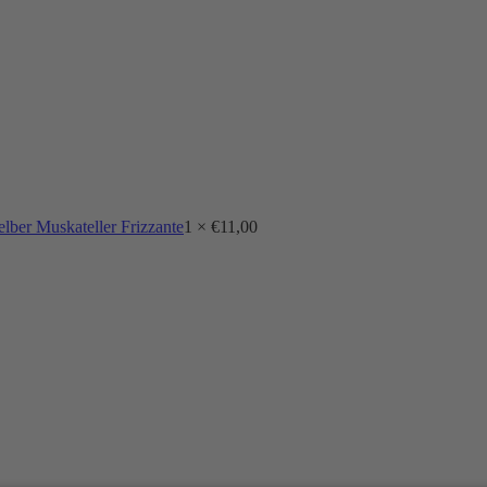
lber Muskateller Frizzante
1 ×
€
11,00