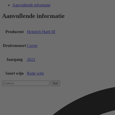
knoppen
knoppen
knoppen
kno
Aanvullende informatie
Aanvullende informatie
Producent
Heinrich Hartl III
Druivensoort
Cuvee
Jaargang
2022
Soort wijn
Rode wijn
Search: