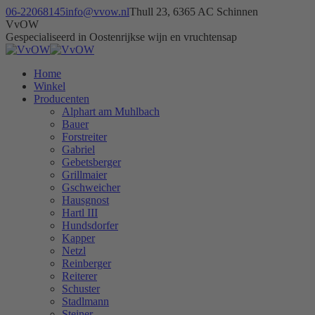
Skip
06-22068145
info@vvow.nl
Thull 23, 6365 AC Schinnen
to
Facebook
Instagram
X
VvOW
content
page
page
page
Gespecialiseerd in Oostenrijkse wijn en vruchtensap
opens
opens
opens
in
in
in
Home
new
new
new
Winkel
window
window
window
Producenten
Alphart am Muhlbach
Bauer
Forstreiter
Gabriel
Gebetsberger
Grillmaier
Gschweicher
Hausgnost
Hartl III
Hundsdorfer
Kapper
Netzl
Reinberger
Reiterer
Schuster
Stadlmann
Steiner