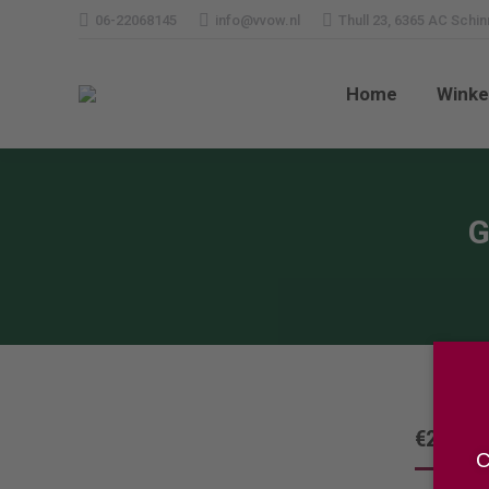
06-22068145
info@vvow.nl
Thull 23, 6365 AC Schi
Home
Wi
Home
Winke
G
€
25,00
C