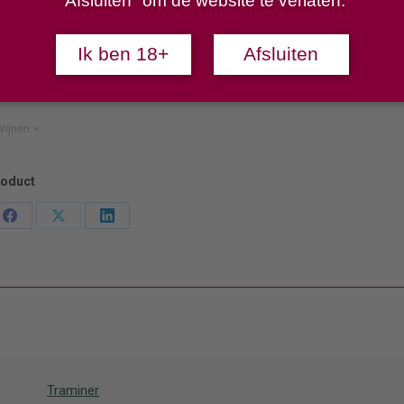
"Afsluiten" om de website te verlaten.
ad
Ik ben 18+
Afsluiten
her
Toevoegen aan winkelwagen
ijnen
roduct
Deel
Deel
Deel
en
knoppen
knoppen
knoppen
Traminer