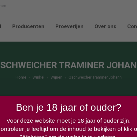
nnen
nkel
Producenten
Proeverijen
Over ons
l
Producenten
Proeverijen
Over ons
Con
SCHWEICHER TRAMINER JOHA
Je bent hier:
Home
Winkel
Wijnen
Gschweicher Traminer Johann
Ben je 18 jaar of ouder?
Voor deze website moet je 18 jaar of ouder zijn.
ontroleer je leeftijd om de inhoud te bekijken of klik 