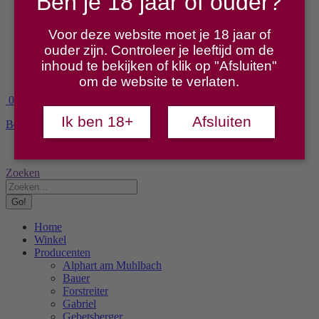
Ben je 18 jaar of ouder?
Stift Klosterneuburg
Szigeti
Voor deze website moet je 18 jaar of
Wachter
ouder zijn. Controleer je leeftijd om de
Proeverijen
Over ons
inhoud te bekijken of klik op "Afsluiten"
Contact
om de website te verlaten.
0
Ik ben 18+
Afsluiten
Bekijk winkelmand
Afrekenen
No products in the cart.
Search:
Zoeken
Home
Winkel
Producenten
Alphart am Muhlbach
Bauer
Forstreiter
Gabriel
Gebetsberger