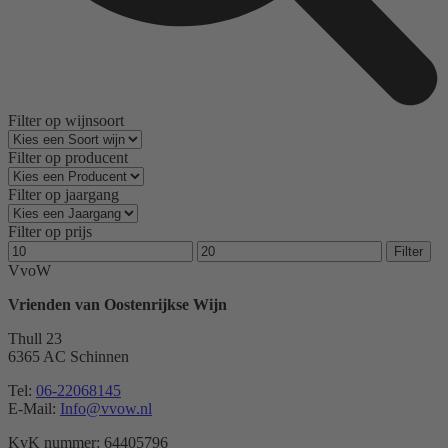
Filter op wijnsoort
Filter op producent
Filter op jaargang
Filter op prijs
Min.
Max.
Filter
prijs
prijs
VvoW
Vrienden van Oostenrijkse Wijn
Thull 23
6365 AC Schinnen
Tel:
06-22068145
E-Mail:
Info@vvow.nl
KvK nummer: 64405796