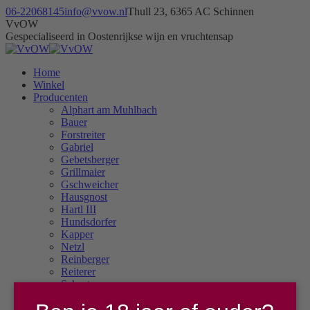
Skip
06-22068145
info@vvow.nl
Thull 23, 6365 AC Schinnen
to
Facebook
Instagram
X
VvOW
content
page
page
page
Gespecialiseerd in Oostenrijkse wijn en vruchtensap
opens
opens
opens
in
in
in
Home
new
new
new
Winkel
window
window
window
Producenten
Alphart am Muhlbach
Bauer
Forstreiter
Gabriel
Gebetsberger
Grillmaier
Gschweicher
Hausgnost
Hartl III
Hundsdorfer
Kapper
Netzl
Reinberger
Reiterer
Schuster
Stadlmann
Steiner