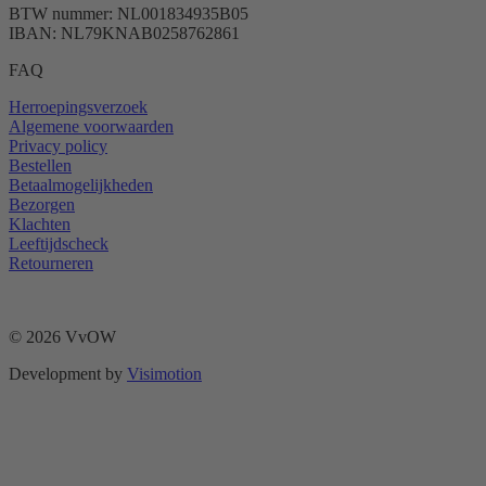
BTW nummer: NL001834935B05
IBAN: NL79KNAB0258762861
FAQ
Herroepingsverzoek
Algemene voorwaarden
Privacy policy
Bestellen
Betaalmogelijkheden
Bezorgen
Klachten
Leeftijdscheck
Retourneren
© 2026 VvOW
Development by
Visimotion
t
T