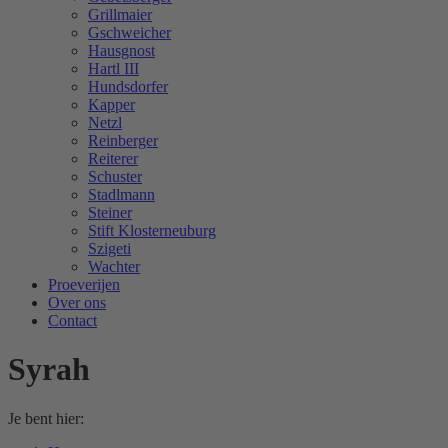
Grillmaier
Gschweicher
Hausgnost
Hartl III
Hundsdorfer
Kapper
Netzl
Reinberger
Reiterer
Schuster
Stadlmann
Steiner
Stift Klosterneuburg
Szigeti
Wachter
Proeverijen
Over ons
Contact
Syrah
Je bent hier: