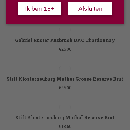
Gabriel Beerenauslese
Ik ben 18+
Afsluiten
€
15,50
Gabriel Ruster Ausbruch DAC Chardonnay
€
25,00
Stift Klosterneuburg Mathäi Grosse Reserve Brut
€
35,00
Stift Klosterneuburg Mathaï Reserve Brut
€
18,50