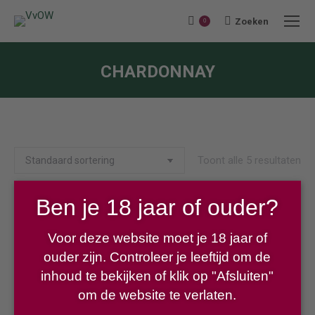
Zoeken
Search:
0
CHARDONNAY
Je bent hier:
Toont alle 5 resultaten
Ben je 18 jaar of ouder?
Reinberger Chardonnay Feuersbrunn
Voor deze website moet je 18 jaar of
€
11,25
ouder zijn. Controleer je leeftijd om de
inhoud te bekijken of klik op "Afsluiten"
om de website te verlaten.