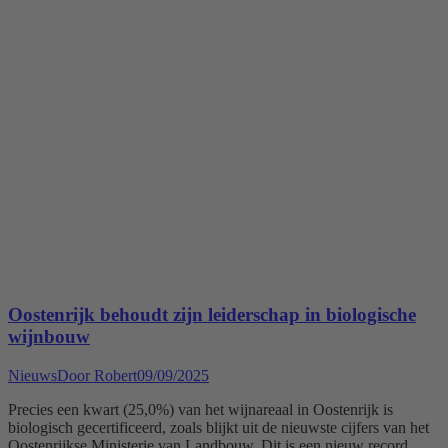
Oostenrijk behoudt zijn leiderschap in biologische
wijnbouw
Nieuws
Door
Robert
09/09/2025
Precies een kwart (25,0%) van het wijnareaal in Oostenrijk is
biologisch gecertificeerd, zoals blijkt uit de nieuwste cijfers van het
Oostenrijkse Ministerie van Landbouw. Dit is een nieuw record