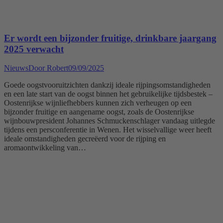
Er wordt een bijzonder fruitige, drinkbare jaargang
2025 verwacht
Nieuws
Door
Robert
09/09/2025
Goede oogstvooruitzichten dankzij ideale rijpingsomstandigheden
en een late start van de oogst binnen het gebruikelijke tijdsbestek –
Oostenrijkse wijnliefhebbers kunnen zich verheugen op een
bijzonder fruitige en aangename oogst, zoals de Oostenrijkse
wijnbouwpresident Johannes Schmuckenschlager vandaag uitlegde
tijdens een persconferentie in Wenen. Het wisselvallige weer heeft
ideale omstandigheden gecreëerd voor de rijping en
aromaontwikkeling van…