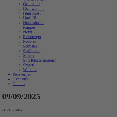
Grillmaier
Gschweicher
Hausgnost
Hartl III
Hundsdorfer
Kapper
Netzl
Reinberger
Reiterer
Schuster
Stadlmann
Steiner
Stift Klosterneuburg
Szigeti
Wachter
Proeverijen
Over ons
Contact
09/09/2025
Je bent hier: