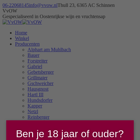
Skip
06-22068145
info@vvow.nl
Thull 23, 6365 AC Schinnen
to
Facebook
Instagram
X
VvOW
content
page
page
page
Gespecialiseerd in Oostenrijkse wijn en vruchtensap
opens
opens
opens
in
in
in
Home
new
new
new
Winkel
window
window
window
Producenten
Alphart am Muhlbach
Bauer
Forstreiter
Gabriel
Gebetsberger
Grillmaier
Gschweicher
Hausgnost
Hartl III
Hundsdorfer
Kapper
Netzl
Reinberger
Reiterer
Schuster
Ben je 18 jaar of ouder?
Stadlmann
Steiner