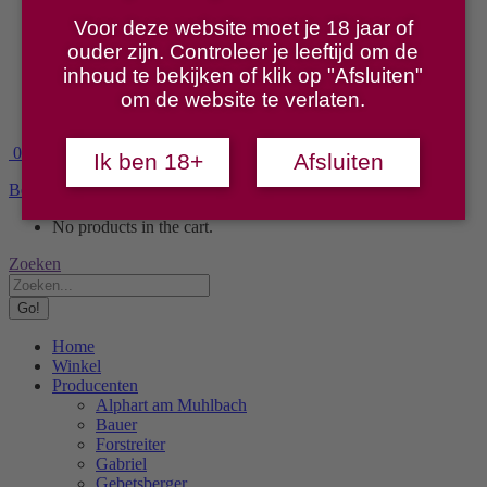
Stift Klosterneuburg
Voor deze website moet je 18 jaar of
Szigeti
ouder zijn. Controleer je leeftijd om de
Wachter
inhoud te bekijken of klik op "Afsluiten"
Proeverijen
Over ons
om de website te verlaten.
Contact
0
Ik ben 18+
Afsluiten
Bekijk winkelmand
Afrekenen
No products in the cart.
Search:
Zoeken
Home
Winkel
Producenten
Alphart am Muhlbach
Bauer
Forstreiter
Gabriel
Gebetsberger