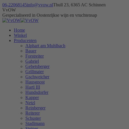
Skip
06-22068145
info@vvow.nl
Thull 23, 6365 AC Schinnen
to
Facebook
Instagram
X
VvOW
content
page
page
page
Gespecialiseerd in Oostenrijkse wijn en vruchtensap
opens
opens
opens
in
in
in
Home
new
new
new
Winkel
window
window
window
Producenten
Alphart am Muhlbach
Bauer
Forstreiter
Gabriel
Gebetsberger
Grillmaier
Gschweicher
Hausgnost
Hartl III
Hundsdorfer
Kapper
Netzl
Reinberger
Reiterer
Schuster
Stadlmann
Steiner