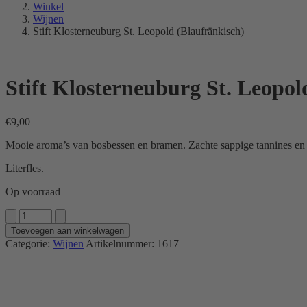
Winkel
Wijnen
Stift Klosterneuburg St. Leopold (Blaufränkisch)
Stift Klosterneuburg St. Leopol
€
9,00
Mooie aroma’s van bosbessen en bramen. Zachte sappige tannines en 
Literfles.
Op voorraad
Stift
Klosterneuburg
Toevoegen aan winkelwagen
St.
Categorie:
Wijnen
Artikelnummer:
1617
Leopold
(Blaufränkisch)
aantal