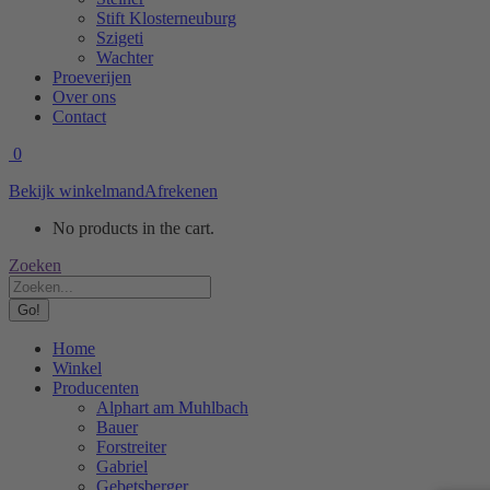
Stift Klosterneuburg
Szigeti
Wachter
Proeverijen
Over ons
Contact
0
Bekijk winkelmand
Afrekenen
No products in the cart.
Search:
Zoeken
Home
Winkel
Producenten
Alphart am Muhlbach
Bauer
Forstreiter
Gabriel
Gebetsberger