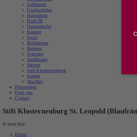
Grillmaier
Gschweicher
Hausgnost
Hartl III
Hundsdorfer
Kapper
C
Netzl
Reinberger
Reiterer
Schuster
Stadlmann
Steiner
Stift Klosterneuburg
Szigeti
Wachter
Proeverijen
Over ons
Contact
Stift Klosterneuburg St. Leopold (Blaufrä
Je bent hier:
Home