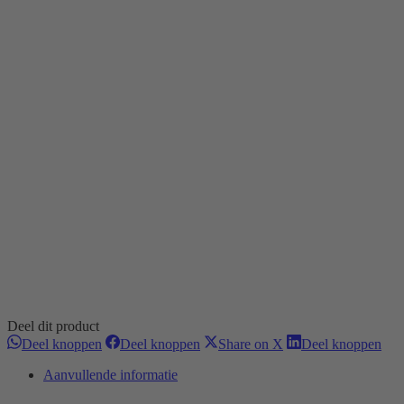
Deel dit product
Deel
Deel
Deel
Dee
Deel knoppen
Deel knoppen
Share on X
Deel knoppen
knoppen
knoppen
knoppen
kno
Aanvullende informatie