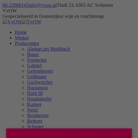
Skip
06-22068145
info@vvow.nl
Thull 23, 6365 AC Schinnen
to
Facebook
Instagram
X
VvOW
content
page
page
page
Gespecialiseerd in Oostenrijkse wijn en vruchtensap
opens
opens
opens
in
in
in
Home
new
new
new
Winkel
window
window
window
Producenten
Alphart am Muhlbach
Bauer
Forstreiter
Gabriel
Gebetsberger
Grillmaier
Gschweicher
Hausgnost
Hartl III
Hundsdorfer
Kapper
Netzl
Reinberger
Reiterer
Schuster
Stadlmann
Steiner