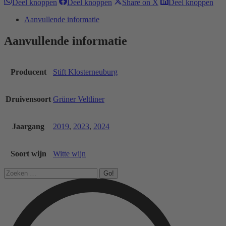
Deel
Deel
Deel
Dee
Deel knoppen
Deel knoppen
Share on X
Deel knoppen
knoppen
knoppen
knoppen
kno
Aanvullende informatie
Aanvullende informatie
Producent
Stift Klosterneuburg
Druivensoort
Grüner Veltliner
Jaargang
2019
,
2023
,
2024
Soort wijn
Witte wijn
Search: