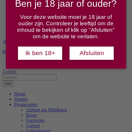
Ben je 18 jaar of ouder?
Stift Klosterneuburg
Szigeti
Wachter
Voor deze website moet je 18 jaar of
Proeverijen
ouder zijn. Controleer je leeftijd om de
Over ons
inhoud te bekijken of klik op "Afsluiten"
Contact
om de website te verlaten.
0
Bekijk winkelmand
Afrekenen
Ik ben 18+
Afsluiten
No products in the cart.
Search:
Zoeken
Home
Winkel
Producenten
Alphart am Muhlbach
Bauer
Forstreiter
Gabriel
Gebetsberger