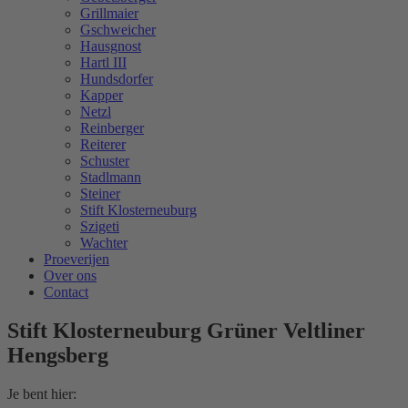
Grillmaier
Gschweicher
Hausgnost
Hartl III
Hundsdorfer
Kapper
Netzl
Reinberger
Reiterer
Schuster
Stadlmann
Steiner
Stift Klosterneuburg
Szigeti
Wachter
Proeverijen
Over ons
Contact
Stift Klosterneuburg Grüner Veltliner
Hengsberg
Je bent hier: