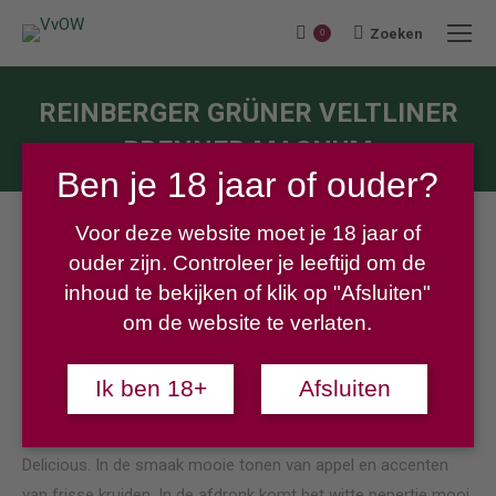
Zoeken
Search:
0
REINBERGER GRÜNER VELTLINER
BRENNER MAGNUM
Ben je 18 jaar of ouder?
Je bent hier:
Voor deze website moet je 18 jaar of
ouder zijn. Controleer je leeftijd om de
inhoud te bekijken of klik op "Afsluiten"
om de website te verlaten.
€
19,95
Ik ben 18+
Afsluiten
Aangename neus met geuren van asperges en Golden
Delicious. In de smaak mooie tonen van appel en accenten
van frisse kruiden. In de afdronk komt het witte pepertje mooi