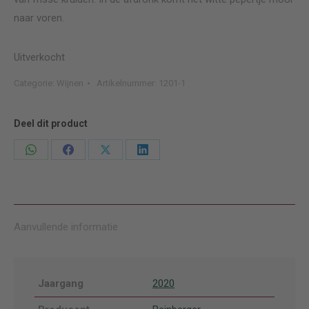
naar voren.
Uitverkocht
Categorie:
Wijnen
Artikelnummer:
1201-1
Deel dit product
Deel
Deel
Deel
Deel
knoppen
knoppen
knoppen
knoppen
Aanvullende informatie
Jaargang
2020