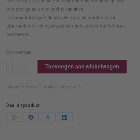
gemaaid gras, rode kersen en karnemelk. Een kruidige wijn
met stevige zuren en zachte tannines.
In Carnuntum rijpen de druiven mooi en worden mooi
afgerond door een rijping op barrique, zonder dat het hout
overheerst.
Op voorraad
Netzl
Toevoegen aan winkelwagen
Hoadocka
aantal
Categorie:
Wijnen
Artikelnummer:
1005
Deel dit product
Deel
Deel
Deel
Deel
knoppen
knoppen
knoppen
knoppen