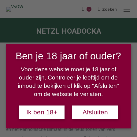
Zoeken
Search:
1
NETZL HOADOCKA
Je bent hier:
Ben je 18 jaar of ouder?
Voor deze website moet je 18 jaar of
ouder zijn. Controleer je leeftijd om de
€
14,50
inhoud te bekijken of klik op "Afsluiten"
om de website te verlaten.
Heerlijk zacht en krachtig rood!
Ik ben 18+
Afsluiten
Duidelijk proeven we de sporen van löss, leem, zand en kiezel
en het Pannonische klimaat. In de neus tonen van vers