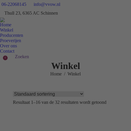
06-22068145
info@vvow.nl
Facebook
Insta
Thull 23, 6365 AC Schinnen
page
page
X
opens
open
page
Home
in
in
opens
Winkel
new
new
in
Producenten
window
wind
Proeverijen
new
Over ons
window
Contact
Search:
Zoeken
0
Winkel
Je bent hier:
Home
Winkel
Resultaat 1–16 van de 32 resultaten wordt getoond