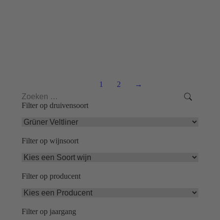
Gschweicher Grüner Veltliner Kellerberg Weinviertel
DAC Reserve
€
17,50
1
2
→
Search:
Filter op druivensoort
Filter op wijnsoort
Filter op producent
Filter op jaargang