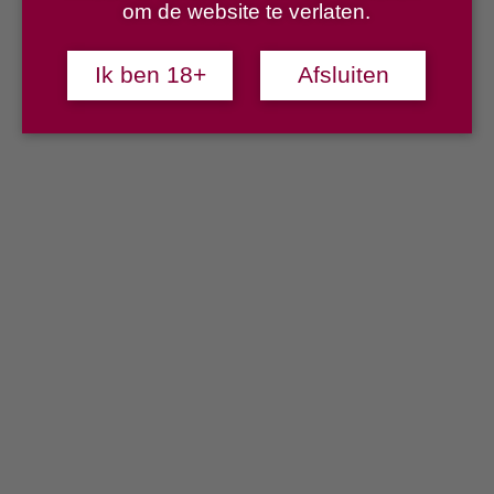
om de website te verlaten.
Ik ben 18+
Afsluiten
Gebetsberger Grüner Veltliner Setzberg federspiel
€
12,00